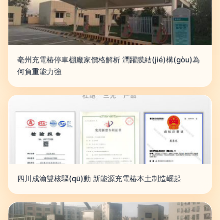
亳州充電樁停車棚廠家價格解析 潤躍膜結(jié)構(gòu)為
何負重能力強
四川成渝雙核驅(qū)動 新能源充電樁本土制造崛起