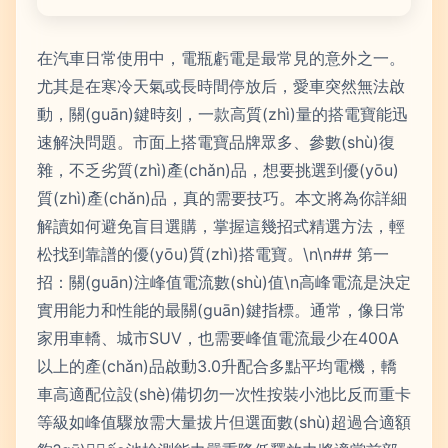
在汽車日常使用中，電瓶虧電是最常見的意外之一。
尤其是在寒冷天氣或長時間停放后，愛車突然無法啟
動，關(guān)鍵時刻，一款高質(zhì)量的搭電寶能迅
速解決問題。市面上搭電寶品牌眾多、參數(shù)復
雜，不乏劣質(zhì)產(chǎn)品，想要挑選到優(yōu)
質(zhì)產(chǎn)品，真的需要技巧。本文將為你詳細
解讀如何避免盲目選購，掌握這幾招式精選方法，輕
松找到靠譜的優(yōu)質(zhì)搭電寶。\n\n## 第一
招：關(guān)注峰值電流數(shù)值\n高峰電流是決定
實用能力和性能的最關(guān)鍵指標。通常，像日常
家用車轎、城市SUV，也需要峰值電流最少在400A
以上的產(chǎn)品啟動3.0升配合多點平均電機，轎
車高適配位設(shè)備切勿一次性按裝小池比反而重卡
等級如峰值驟放需大量拔片但選面數(shù)超過合適額