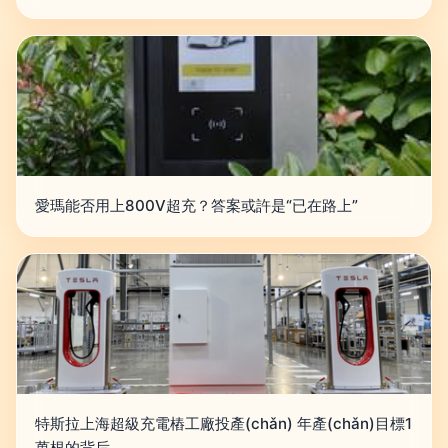
愛瑪能否用上800V超充？答案或許是“已在路上”
特斯拉上海超級充電樁工廠投產(chǎn) 年產(chǎn)目標1
萬根的背后