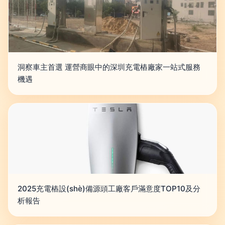
洞察車主首選 運營商眼中的深圳充電樁廠家一站式服務
機遇
2025充電樁設(shè)備源頭工廠客戶滿意度TOP10及分
析報告