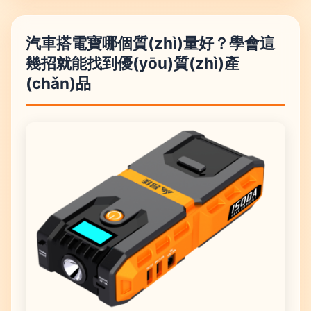
汽車搭電寶哪個質(zhì)量好？學會這
幾招就能找到優(yōu)質(zhì)產
(chǎn)品