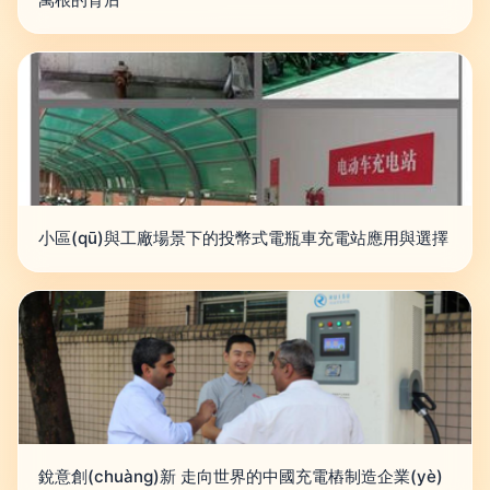
小區(qū)與工廠場景下的投幣式電瓶車充電站應用與選擇
銳意創(chuàng)新 走向世界的中國充電樁制造企業(yè)