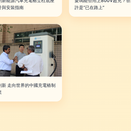
創新能源汽車充電樁立柱底座
愛瑪能否用上800V超充？
計與安裝指南
許是“已在路上”
創新 走向世界的中國充電樁制
業