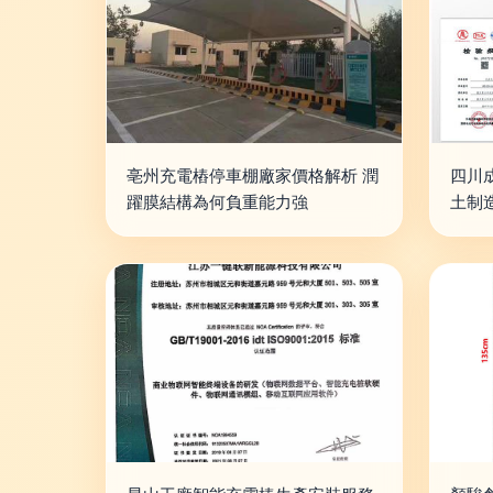
亳州充電樁停車棚廠家價格解析 潤
四川
躍膜結構為何負重能力強
土制