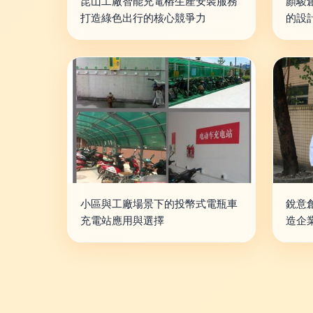
昆山工廠智能充電樁生產安裝服務
顏駿
打造綠色出行的核心競爭力
的設
小區與工廠場景下的投幣式電瓶車
銳意
充電站應用與選擇
造企