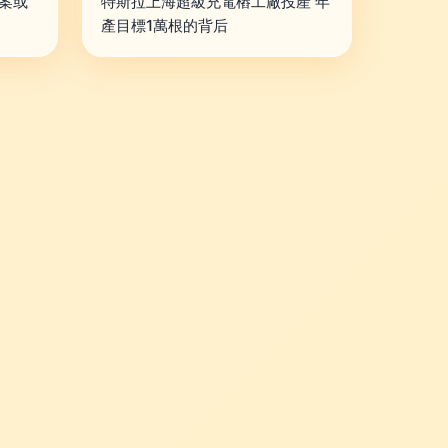
答案或
特斯拉上海超級充電樁工廠投產 年
產目標1萬根的背后