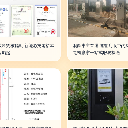
成渝雙核驅動 新能源充電樁本
洞察車主首選 運營商眼中的
造崛起
電樁廠家一站式服務機遇